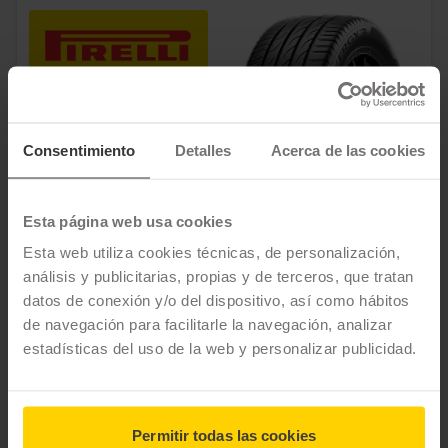
Pirelli
Powergy 2
Consentimiento
Detalles
Acerca de las cookies
215/55 R17 98Y
B
B
A
69dB
Estiu
Esta página web usa cookies
104,25 €
Rebaixes en pneumàtics
Esta web utiliza cookies técnicas, de personalización,
94,25 €
análisis y publicitarias, propias y de terceros, que tratan
datos de conexión y/o del dispositivo, así como hábitos
de navegación para facilitarle la navegación, analizar
estadísticas del uso de la web y personalizar publicidad.
COMPRAR
Permitir todas las cookies