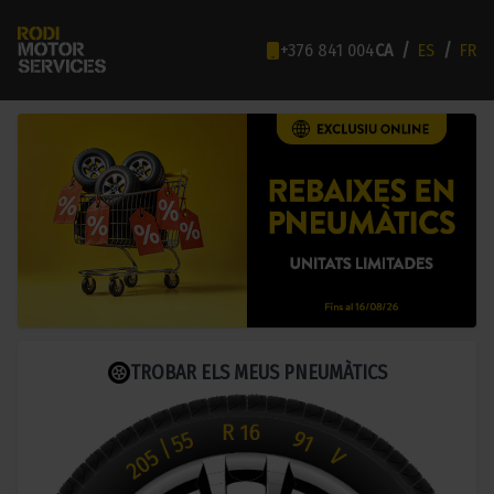
+376 841 004
CA
/
ES
/
FR
TROBAR ELS MEUS PNEUMÀTICS