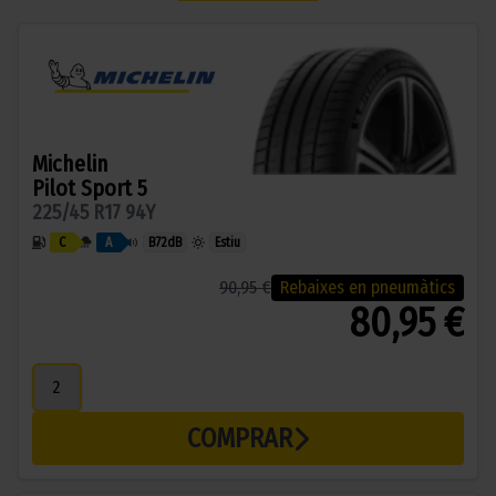
Michelin
Pilot Sport 5
225/45 R17 94Y
C
A
B
72dB
Estiu
90,95 €
Rebaixes en pneumàtics
80,95 €
COMPRAR