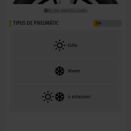
No tinc aquestes dades
TIPUS DE PNEUMÀTIC
1
/6
Estiu
Hivern
4 estacions