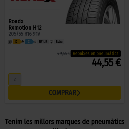
Roadx
Rxmotion H12
205/55 R16 91V
D
C
B
71dB
Estiu
49,55 €
Rebaixes en pneumàtics
44,55 €
COMPRAR
Tenim les millors marques de pneumàtics