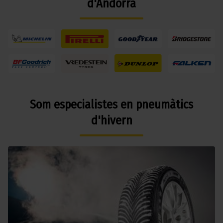
d'Andorra
Som especialistes en pneumàtics
d'hivern